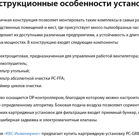
струкционные особенности устан
ичная конструкция позволяет монтировать такие комплексы в самых раз
дственных помещений и мест, где присутствует много пылеобразных ча
 делают их доступными различным предприятиям, а устойчивость к длит
ых мощностях. В конструкцию входят следующие компоненты:
лектрощитовая, предназначенная для управления работой вентилятора;
умоглушитель;
ильтр угольный;
льтр абсолютной очистки PC-FFA;
аймер циклов очистки.
тво оснащается DP-контроллером, благодаря которому можно настроит
о определенному алгоритму. Боковая подача воздуха позволяет сориен
таких картриджных установок для фильтрации входит приемный бункер, 
, шиберная задвижка и электромагнитные клапаны.
ия
«КВС-Инжениринг»
предлагает купить картриждную установку PC-GRID