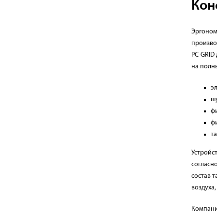
Кон
Эргоном
произво
PC-GRID
на полн
э
ш
ф
фи
т
Устройс
согласн
состав 
воздуха
Компан