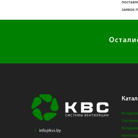
поставля
заявок 
Остали
Катал
Воздухо
Системы
Воздухо
info@kvs.by
вентиля